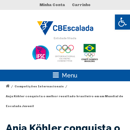
Minha Conta
Carrinho
Abrir 
Entidade filiada
Menu
/
Competições Internacionais
/
Anja Köhler conquista o melhor resultado brasileiro em um Mundial de
Escalada Juvenil
Anja Köhler conquista o