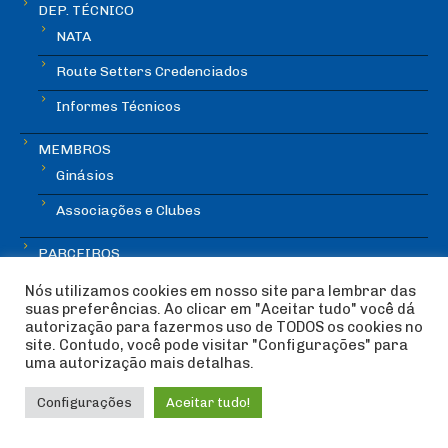
DEP. TÉCNICO
NATA
Route Setters Credenciados
Informes Técnicos
MEMBROS
Ginásios
Associações e Clubes
PARCEIROS
NOTÍCIAS
Nós utilizamos cookies em nosso site para lembrar das
suas preferências. Ao clicar em "Aceitar tudo" você dá
autorização para fazermos uso de TODOS os cookies no
site. Contudo, você pode visitar "Configurações" para
uma autorização mais detalhas.
IMPRENSA
Configurações
Aceitar tudo!
CONTATO