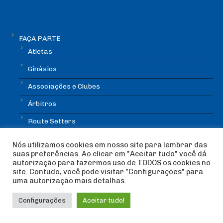
FAÇA PARTE
Atletas
Ginásios
Associações e Clubes
Árbitros
Route Setters
COMPETIÇÕES
Nós utilizamos cookies em nosso site para lembrar das
suas preferências. Ao clicar em "Aceitar tudo" você dá
Calendário
autorização para fazermos uso de TODOS os cookies no
site. Contudo, você pode visitar "Configurações" para
Resultados
uma autorização mais detalhas.
Rankings
Configurações
Aceitar tudo!
Regulamentos