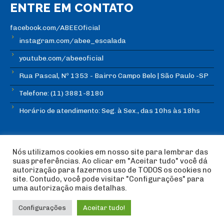
ENTRE EM CONTATO
facebook.com/ABEEOficial
instagram.com/abee_escalada
youtube.com/abeeoficial
Rua Pascal, Nº 1353 - Bairro Campo Belo | São Paulo -SP
Telefone: (11) 3881-8180
Horário de atendimento: Seg. à Sex., das 10hs às 18hs
Nós utilizamos cookies em nosso site para lembrar das
suas preferências. Ao clicar em "Aceitar tudo" você dá
autorização para fazermos uso de TODOS os cookies no
© Copyright ABEE | Associação Brasileira de Escalada
site. Contudo, você pode visitar "Configurações" para
Esportiva 2018 | Design:
Imagética Design
uma autorização mais detalhas.
Configurações
Aceitar tudo!