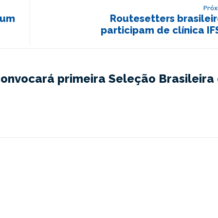
Próx
rum
Routesetters brasilei
participam de clínica I
onvocará primeira Seleção Brasileira