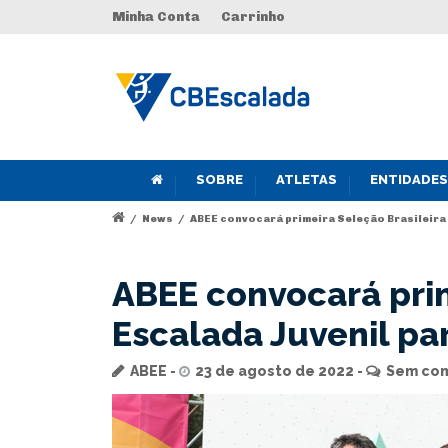
Minha Conta
Carrinho
SOBRE
ATLETAS
ENTIDADES
/
News
/
ABEE convocará primeira Seleção Brasileira 
ABEE convocará prim
Escalada Juvenil pa
ABEE
23 de agosto de 2022
Sem com