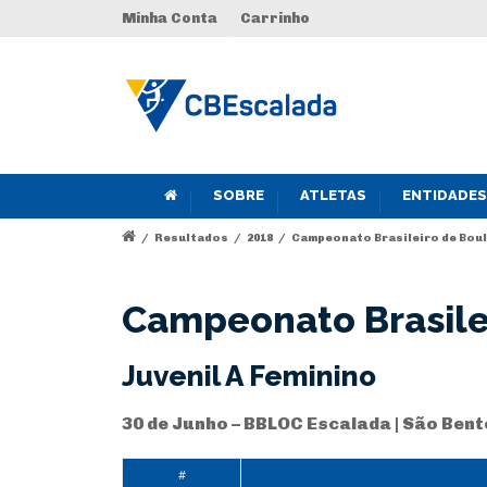
Minha Conta
Carrinho
SOBRE
ATLETAS
ENTIDADES
/
Resultados
/
2018
/
Campeonato Brasileiro de Bould
Campeonato Brasilei
Juvenil A Feminino
30 de Junho – BBLOC Escalada | São Bent
#