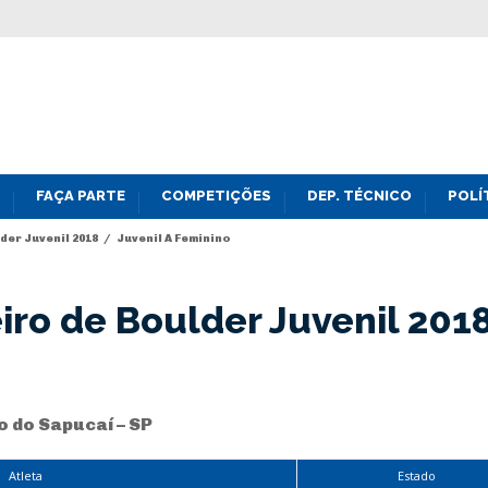
FAÇA PARTE
COMPETIÇÕES
DEP. TÉCNICO
POLÍ
er Juvenil 2018
/
Juvenil A Feminino
ro de Boulder Juvenil 201
o do Sapucaí – SP
Atleta
Estado