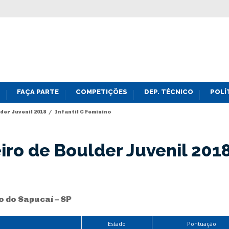
FAÇA PARTE
COMPETIÇÕES
DEP. TÉCNICO
POLÍ
er Juvenil 2018
/
Infantil C Feminino
ro de Boulder Juvenil 201
o do Sapucaí – SP
Estado
Pontuação