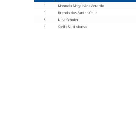
1
Manuela Magalhães Verardo
2
Brenda dos Santos Gallo
3
Nina Schuler
4
Stella Sarti Alonso