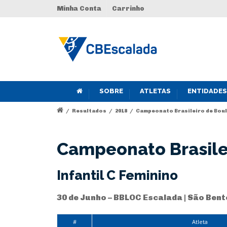
Minha Conta
Carrinho
SOBRE
ATLETAS
ENTIDADES
/
Resultados
/
2018
/
Campeonato Brasileiro de Bould
Campeonato Brasilei
Infantil C Feminino
30 de Junho – BBLOC Escalada | São Bent
#
Atleta