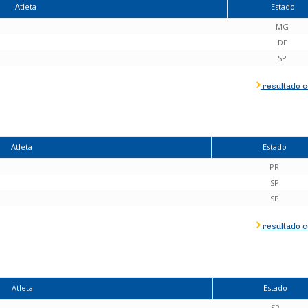
Atleta
Estado
MG
DF
SP
resultado 
Atleta
Estado
PR
SP
SP
resultado 
Atleta
Estado
SP