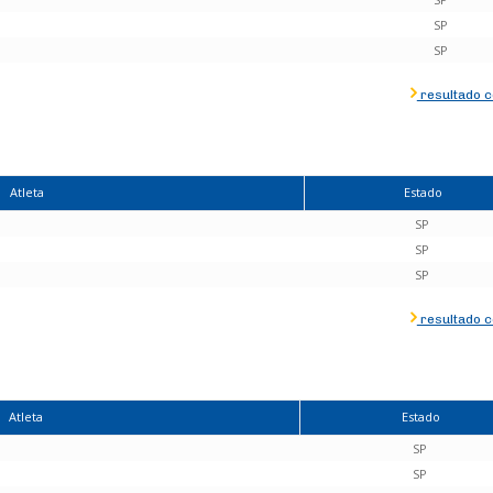
SP
SP
resultado 
Atleta
Estado
SP
SP
SP
resultado 
Atleta
Estado
SP
SP