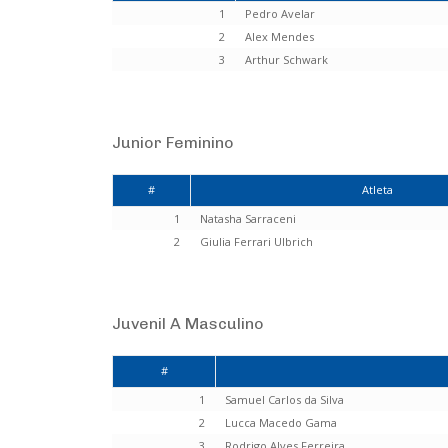
1
Pedro Avelar
2
Alex Mendes
3
Arthur Schwark
Junior Feminino
#
Atleta
1
Natasha Sarraceni
2
Giulia Ferrari Ulbrich
Juvenil A Masculino
#
1
Samuel Carlos da Silva
2
Lucca Macedo Gama
3
Rodrigo Alves Ferreira