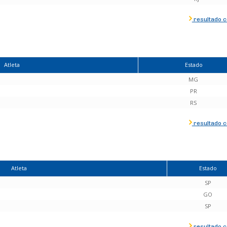
resultado 
Atleta
Estado
MG
PR
RS
resultado 
Atleta
Estado
SP
GO
SP
resultado 