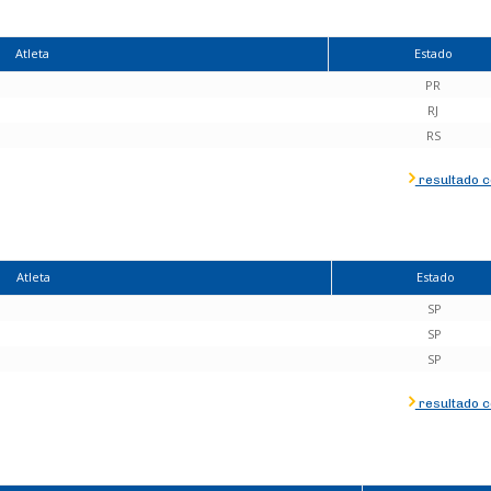
Atleta
Estado
PR
RJ
RS
resultado 
Atleta
Estado
SP
SP
SP
resultado 