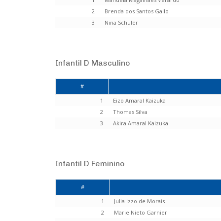
2
Brenda dos Santos Gallo
3
Nina Schuler
Infantil D Masculino
#
1
Eizo Amaral Kaizuka
2
Thomas Silva
3
Akira Amaral Kaizuka
Infantil D Feminino
#
1
Julia Izzo de Morais
2
Marie Nieto Garnier