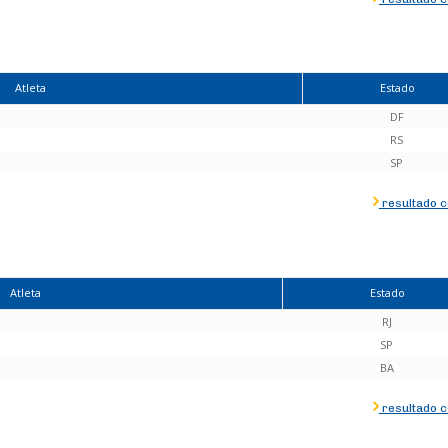
Atleta
Estado
DF
RS
SP
resultado 
Atleta
Estado
RJ
SP
BA
resultado 