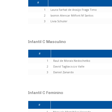
#
1
Laura Farhat de Araújo Fraga Timo
2
Iasmin Alencar Milfont M Santos
3
Livia Schuler
Infantil C Masculino
#
1
Raul de Morais Nedochetko
2
David Tagliacozzo Valle
3
Daniel Zanardo
Infantil C Feminino
#
1
Manuela Magalhães Verardo