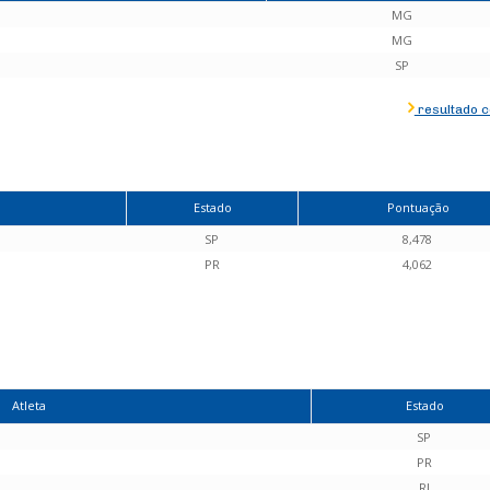
MG
MG
SP
resultado 
Estado
Pontuação
SP
8,478
PR
4,062
Atleta
Estado
SP
PR
RJ