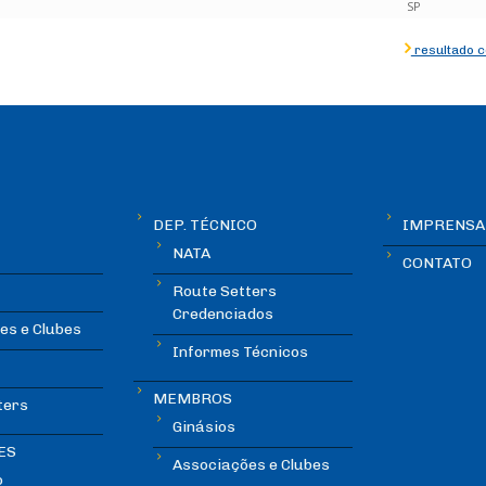
SP
resultado 
DEP. TÉCNICO
IMPRENSA
NATA
CONTATO
Route Setters
Credenciados
es e Clubes
Informes Técnicos
MEMBROS
ters
Ginásios
ES
Associações e Clubes
o