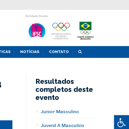
Entidade filiada
TICAS
NOTÍCIAS
CONTATO
Resultados
8
completos deste
evento
Junior Masculino
Abrir 
Juvenil A Masculino