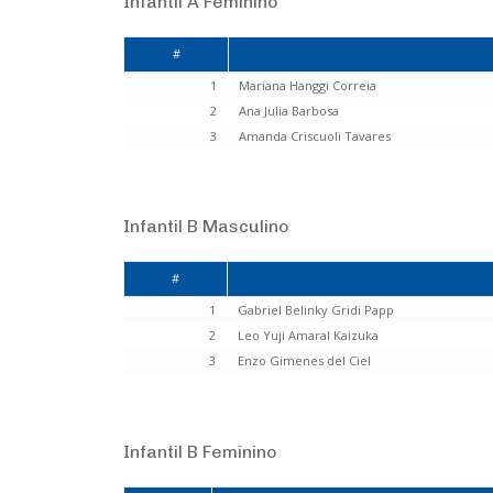
Infantil A Feminino
#
1
Mariana Hanggi Correia
2
Ana Julia Barbosa
3
Amanda Criscuoli Tavares
Infantil B Masculino
#
1
Gabriel Belinky Gridi Papp
2
Leo Yuji Amaral Kaizuka
3
Enzo Gimenes del Ciel
Infantil B Feminino