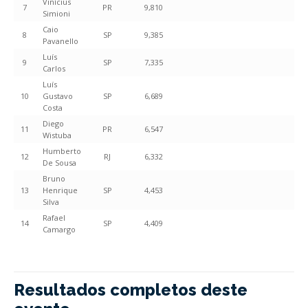
Vinícius
7
PR
9,810
Simioni
Caio
8
SP
9,385
Pavanello
Luís
9
SP
7,335
Carlos
Luís
10
Gustavo
SP
6,689
Costa
Diego
11
PR
6,547
Wistuba
Humberto
12
RJ
6,332
De Sousa
Bruno
13
Henrique
SP
4,453
Silva
Rafael
14
SP
4,409
Camargo
Resultados completos deste