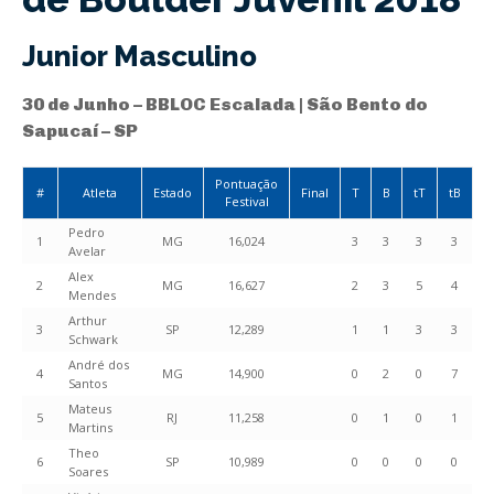
Junior Masculino
30 de Junho – BBLOC Escalada | São Bento do
Sapucaí – SP
Pontuação
#
Atleta
Estado
Final
T
B
tT
tB
Festival
Pedro
1
MG
16,024
3
3
3
3
Avelar
Alex
2
MG
16,627
2
3
5
4
Mendes
Arthur
3
SP
12,289
1
1
3
3
Schwark
André dos
4
MG
14,900
0
2
0
7
Santos
Mateus
5
RJ
11,258
0
1
0
1
Martins
Theo
6
SP
10,989
0
0
0
0
Soares