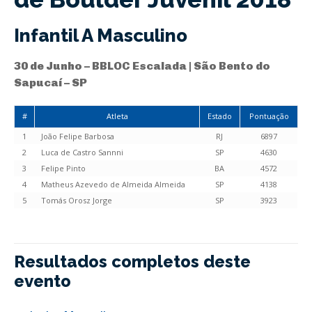
Infantil A Masculino
30 de Junho – BBLOC Escalada | São Bento do
Sapucaí – SP
#
Atleta
Estado
Pontuação
1
João Felipe Barbosa
RJ
6897
2
Luca de Castro Sannni
SP
4630
3
Felipe Pinto
BA
4572
4
Matheus Azevedo de Almeida Almeida
SP
4138
5
Tomás Orosz Jorge
SP
3923
Resultados completos deste
evento