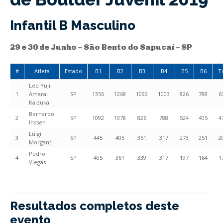
Infantil B Masculino
29 e 30 de Junho – São Bento do Sapucaí – SP
#
Atleta
Estado
B1
B2
B3
B4
B5
B6
T
Leo Yuji
1
Amaral
SP
1356
1268
1092
1003
826
788
6
Kaizuka
Bernardo
2
SP
1092
1078
826
788
524
405
4
Ihssen
Luigi
3
SP
445
405
361
317
273
251
2
Morganti
Pedro
4
SP
405
361
339
317
197
164
1
Viegas
Resultados completos deste
evento