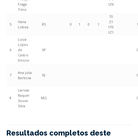
Fraga
tZ6
Timo
T0
Hana
Z1
5
RS
0
1
0
1
Lisboa
tT0
tZ1
Luiza
Lopes
6
de
SP
Castro
Dinizio
Ana Julia
7
RJ
Barbosa
Larissa
Raquel
8
MG
Souza
Silva
Resultados completos deste