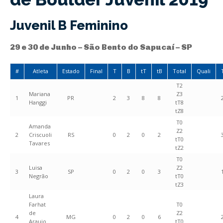
Juvenil B Feminino
29 e 30 de Junho – São Bento do Sapucaí – SP
#
Atleta
Estado
Final
T
B
tT
tB
Total
Quali
T2
Mariana
Z3
1
PR
2
3
8
8
Hanggi
tT8
tZ8
T0
Amanda
Z2
2
Criscuoli
RS
0
2
0
2
tT0
Tavares
tZ2
T0
Luisa
Z2
3
SP
0
2
0
3
Negrão
tT0
tZ3
Laura
Farhat
T0
de
Z2
4
MG
0
2
0
6
Araujo
tT0