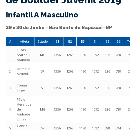
Infantil A Masculino
29 e 30 de Junho – São Bento do Sapucaí – SP
#
Atleta
Estado
B1
B2
B3
B4
B5
B6
T
Lucas
1
Scarpelli
MG
1356
1268
1180
1092
826
788
6
Brandão
Matheus
2
SP
1356
1268
1180
1092
826
788
6
Almeida
Tomás
3
SP
1356
1268
1180
1092
826
788
6
Jorge
Fábio
Henrique
4
de
MG
1356
1268
1180
1092
826
788
6
Andrade
Lopes
Gabriel
5
SP
1356
1268
1180
1092
788
744
6