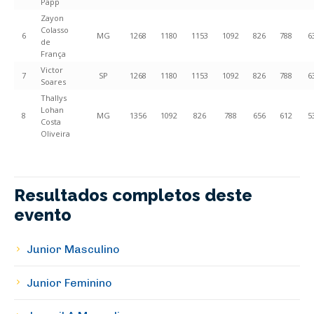
Papp
Zayon
Colasso
6
MG
1268
1180
1153
1092
826
788
6
de
França
Victor
7
SP
1268
1180
1153
1092
826
788
6
Soares
Thallys
Lohan
8
MG
1356
1092
826
788
656
612
5
Costa
Oliveira
Resultados completos deste
evento
Junior Masculino
Junior Feminino