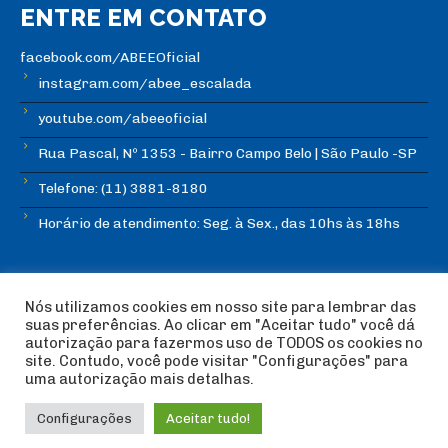
ENTRE EM CONTATO
facebook.com/ABEEOficial
instagram.com/abee_escalada
youtube.com/abeeoficial
Rua Pascal, Nº 1353 - Bairro Campo Belo | São Paulo -SP
Telefone: (11) 3881-8180
Horário de atendimento: Seg. à Sex., das 10hs às 18hs
Nós utilizamos cookies em nosso site para lembrar das
suas preferências. Ao clicar em "Aceitar tudo" você dá
autorização para fazermos uso de TODOS os cookies no
© Copyright ABEE | Associação Brasileira de Escalada
site. Contudo, você pode visitar "Configurações" para
Esportiva 2018 | Design:
Imagética Design
uma autorização mais detalhas.
Configurações
Aceitar tudo!