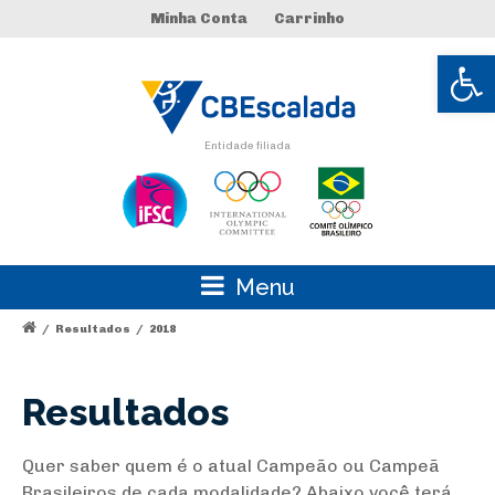
Minha Conta
Carrinho
Abrir 
Entidade filiada
Menu
/
Resultados
/
2018
Resultados
Quer saber quem é o atual Campeão ou Campeã
Brasileiros de cada modalidade? Abaixo você terá