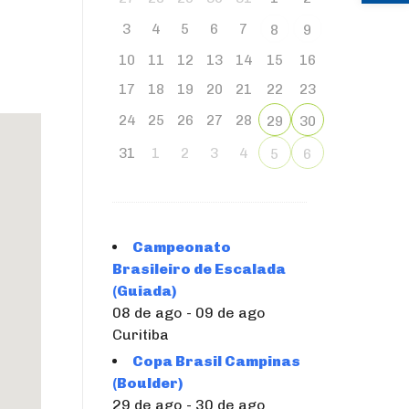
3
4
5
6
7
8
9
10
11
12
13
14
15
16
17
18
19
20
21
22
23
24
25
26
27
28
29
30
31
1
2
3
4
5
6
Campeonato
Brasileiro de Escalada
(Guiada)
08 de ago - 09 de ago
Curitiba
Copa Brasil Campinas
(Boulder)
29 de ago - 30 de ago