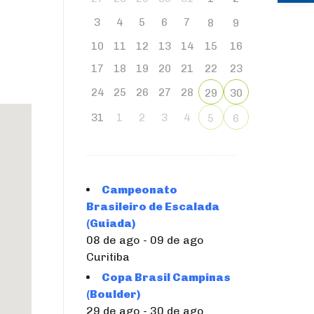
3
4
5
6
7
8
9
10
11
12
13
14
15
16
17
18
19
20
21
22
23
24
25
26
27
28
29
30
31
1
2
3
4
5
6
Campeonato
Brasileiro de Escalada
(Guiada)
08 de ago - 09 de ago
Curitiba
Copa Brasil Campinas
(Boulder)
29 de ago - 30 de ago