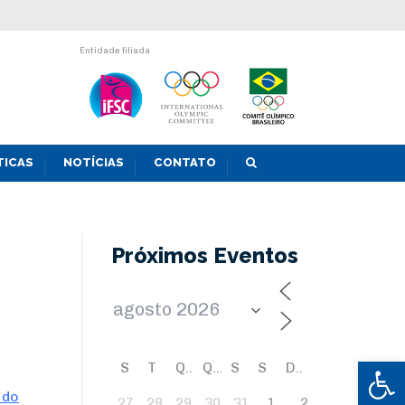
Entidade filiada
TICAS
NOTÍCIAS
CONTATO
Próximos Eventos
Abrir 
S
T
Q
Q
S
S
D
 do
27
28
29
30
31
1
2