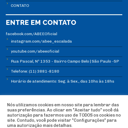
CONTATO
ENTRE EM CONTATO
facebook.com/ABEEOficial
instagram.com/abee_escalada
youtube.com/abeeoficial
Rua Pascal, Nº 1353 - Bairro Campo Belo | São Paulo -SP
Telefone: (11) 3881-8180
Horário de atendimento: Seg. à Sex., das 10hs às 18hs
Nós utilizamos cookies em nosso site para lembrar das
suas preferências. Ao clicar em "Aceitar tudo" você dá
autorização para fazermos uso de TODOS os cookies no
© Copyright ABEE | Associação Brasileira de Escalada
site. Contudo, você pode visitar "Configurações" para
Esportiva 2018 | Design:
Imagética Design
uma autorização mais detalhas.