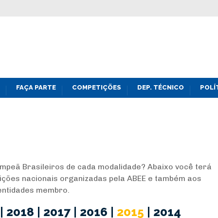
FAÇA PARTE
COMPETIÇÕES
DEP. TÉCNICO
POLÍ
peã Brasileiros de cada modalidade? Abaixo você terá
ições nacionais organizadas pela ABEE e também aos
 entidades membro.
|
2018
|
2017
|
2016
|
2015
|
2014