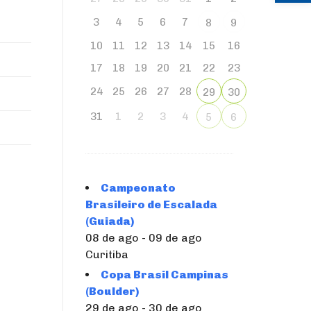
3
4
5
6
7
8
9
10
11
12
13
14
15
16
17
18
19
20
21
22
23
24
25
26
27
28
29
30
31
1
2
3
4
5
6
Campeonato
Brasileiro de Escalada
(Guiada)
08 de ago - 09 de ago
Curitiba
Copa Brasil Campinas
(Boulder)
29 de ago - 30 de ago