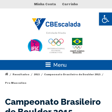
Minha Conta
Carrinho
Abrir 
Entidade filiada
Menu
/
Resultados
/
2015
/
Campeonato Brasileiro de Boulder 2015
/
Pro Masculino
Campeonato Brasileiro
de Boulder 2015