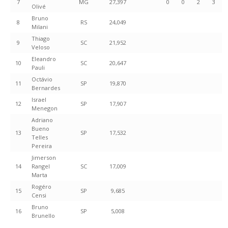
7
MG
27,397
0
0
2
3
Olivé
Bruno
8
RS
24,049
Milani
Thiago
9
SC
21,952
Veloso
Eleandro
10
SC
20,647
Pauli
Octávio
11
SP
19,870
Bernardes
Israel
12
SP
17,907
Menegon
Adriano
Bueno
13
SP
17,532
Telles
Pereira
Jimerson
14
Rangel
SC
17,009
Marta
Rogéro
15
SP
9,685
Censi
Bruno
16
SP
5,008
Brunello