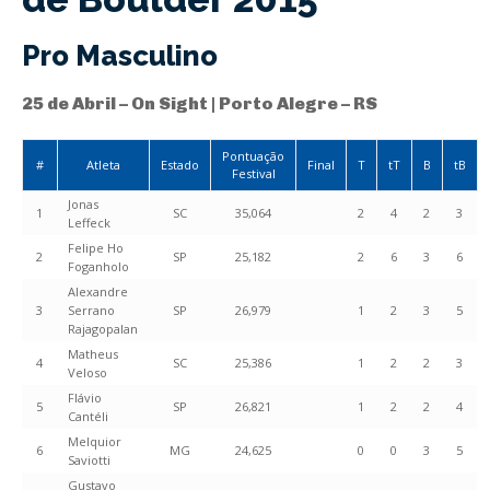
Pro Masculino
25 de Abril – On Sight | Porto Alegre – RS
Pontuação
#
Atleta
Estado
Final
T
tT
B
tB
Festival
Jonas
1
SC
35,064
2
4
2
3
Leffeck
Felipe Ho
2
SP
25,182
2
6
3
6
Foganholo
Alexandre
3
Serrano
SP
26,979
1
2
3
5
Rajagopalan
Matheus
4
SC
25,386
1
2
2
3
Veloso
Flávio
5
SP
26,821
1
2
2
4
Cantéli
Melquior
6
MG
24,625
0
0
3
5
Saviotti
Gustavo