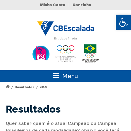
Minha Conta
Carrinho
Abrir 
Entidade filiada
Menu
/
Resultados
/
2014
Resultados
Quer saber quem é o atual Campeão ou Campeã
Brasileiros de cada modalidade? Abaixo você terá