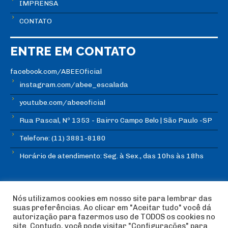
IMPRENSA
CONTATO
ENTRE EM CONTATO
facebook.com/ABEEOficial
instagram.com/abee_escalada
youtube.com/abeeoficial
Rua Pascal, Nº 1353 - Bairro Campo Belo | São Paulo -SP
Telefone: (11) 3881-8180
Horário de atendimento: Seg. à Sex., das 10hs às 18hs
Nós utilizamos cookies em nosso site para lembrar das
suas preferências. Ao clicar em "Aceitar tudo" você dá
autorização para fazermos uso de TODOS os cookies no
© Copyright ABEE | Associação Brasileira de Escalada
site. Contudo, você pode visitar "Configurações" para