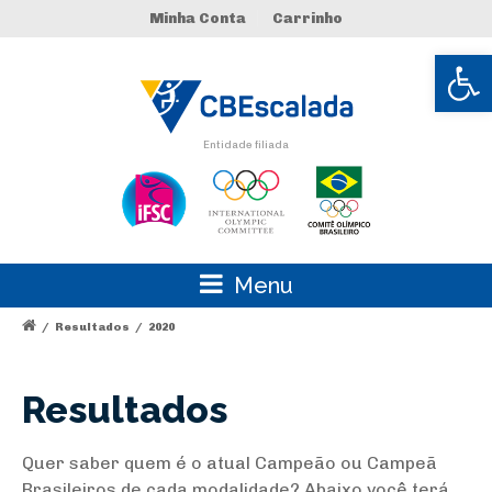
Minha Conta
Carrinho
Abrir 
Entidade filiada
Menu
/
Resultados
/
2020
Resultados
Quer saber quem é o atual Campeão ou Campeã
Brasileiros de cada modalidade? Abaixo você terá