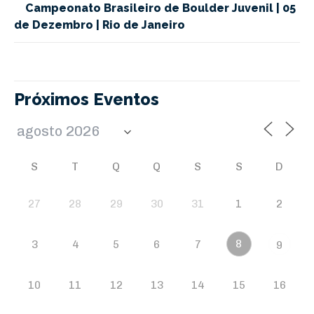
Campeonato Brasileiro de Boulder Juvenil | 05
de Dezembro | Rio de Janeiro
Próximos Eventos
S
T
Q
Q
S
S
D
27
28
29
30
31
1
2
8
3
4
5
6
7
9
10
11
12
13
14
15
16