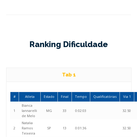
Ranking Dificuldade
Tab 1
#
Atleta
Estado
Final
Tempo
Qualificatórias
Via 1
Bianca
1
Iannarelli
MG
33
0:02:03
32.50
de Melo
Natalia
2
Ramos
SP
13
0:01:36
32.50
Teixeira