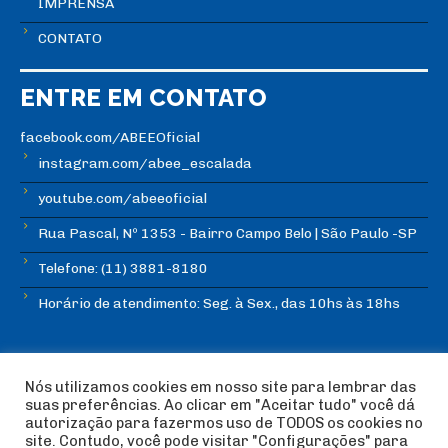
IMPRENSA
CONTATO
ENTRE EM CONTATO
facebook.com/ABEEOficial
instagram.com/abee_escalada
youtube.com/abeeoficial
Rua Pascal, Nº 1353 - Bairro Campo Belo | São Paulo -SP
Telefone: (11) 3881-8180
Horário de atendimento: Seg. à Sex., das 10hs às 18hs
Nós utilizamos cookies em nosso site para lembrar das
suas preferências. Ao clicar em "Aceitar tudo" você dá
autorização para fazermos uso de TODOS os cookies no
© Copyright ABEE | Associação Brasileira de Escalada
site. Contudo, você pode visitar "Configurações" para
Esportiva 2018 | Design:
Imagética Design