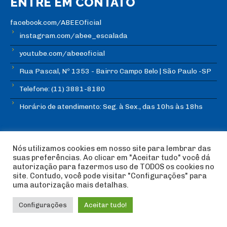
ENTRE EM CONTATO
facebook.com/ABEEOficial
instagram.com/abee_escalada
youtube.com/abeeoficial
Rua Pascal, Nº 1353 - Bairro Campo Belo | São Paulo -SP
Telefone: (11) 3881-8180
Horário de atendimento: Seg. à Sex., das 10hs às 18hs
Nós utilizamos cookies em nosso site para lembrar das
suas preferências. Ao clicar em "Aceitar tudo" você dá
autorização para fazermos uso de TODOS os cookies no
© Copyright ABEE | Associação Brasileira de Escalada
site. Contudo, você pode visitar "Configurações" para
Esportiva 2018 | Design:
Imagética Design
uma autorização mais detalhas.
Configurações
Aceitar tudo!