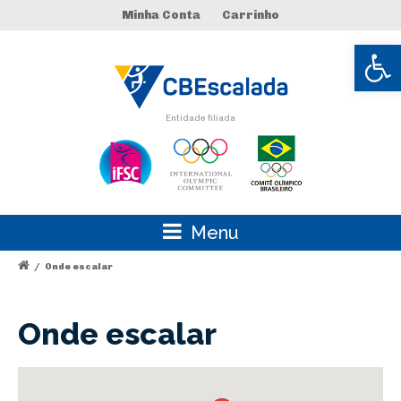
Minha Conta
Carrinho
Abrir 
Entidade filiada
Menu
/
Onde escalar
Onde escalar