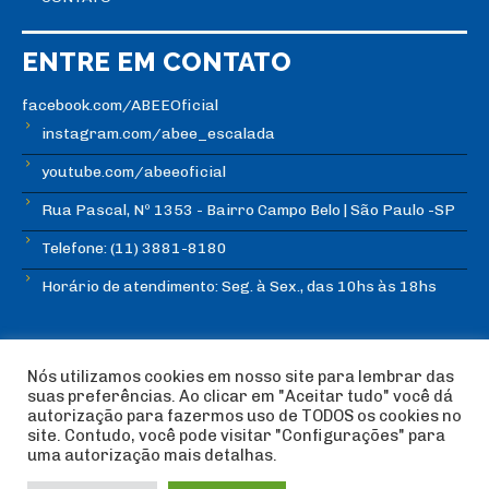
ENTRE EM CONTATO
facebook.com/ABEEOficial
instagram.com/abee_escalada
youtube.com/abeeoficial
Rua Pascal, Nº 1353 - Bairro Campo Belo | São Paulo -SP
Telefone: (11) 3881-8180
Horário de atendimento: Seg. à Sex., das 10hs às 18hs
Nós utilizamos cookies em nosso site para lembrar das
suas preferências. Ao clicar em "Aceitar tudo" você dá
autorização para fazermos uso de TODOS os cookies no
© Copyright ABEE | Associação Brasileira de Escalada
site. Contudo, você pode visitar "Configurações" para
Esportiva 2018 | Design:
Imagética Design
uma autorização mais detalhas.