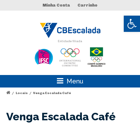
Minha Conta
Carrinho
Abrir 
Entidade filiada
Menu
/
Locais
/
Venga Escalada Café
Venga Escalada Café