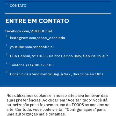
CONTATO
ENTRE EM CONTATO
facebook.com/ABEEOficial
instagram.com/abee_escalada
youtube.com/abeeoficial
Rua Pascal, Nº 1353 - Bairro Campo Belo | São Paulo -SP
Telefone: (11) 3881-8180
Horário de atendimento: Seg. à Sex., das 10hs às 18hs
Nós utilizamos cookies em nosso site para lembrar das
suas preferências. Ao clicar em "Aceitar tudo" você dá
autorização para fazermos uso de TODOS os cookies no
© Copyright ABEE | Associação Brasileira de Escalada
site. Contudo, você pode visitar "Configurações" para
Esportiva 2018 | Design:
Imagética Design
uma autorização mais detalhas.