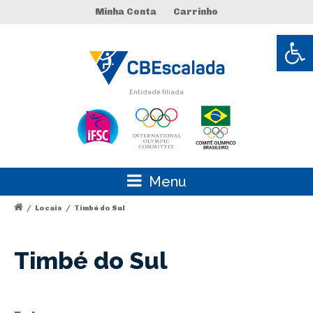
Minha Conta
Carrinho
Abrir 
Entidade filiada
Menu
/
Locais
/
Timbé do Sul
Timbé do Sul