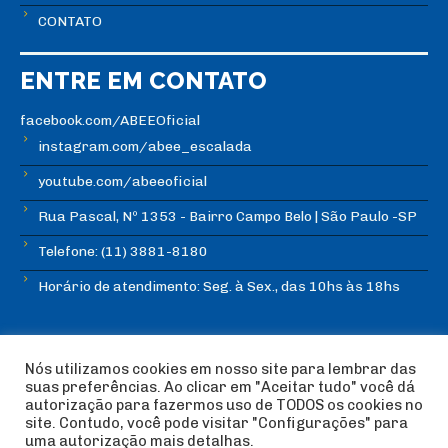
CONTATO
ENTRE EM CONTATO
facebook.com/ABEEOficial
instagram.com/abee_escalada
youtube.com/abeeoficial
Rua Pascal, Nº 1353 - Bairro Campo Belo | São Paulo -SP
Telefone: (11) 3881-8180
Horário de atendimento: Seg. à Sex., das 10hs às 18hs
Nós utilizamos cookies em nosso site para lembrar das
suas preferências. Ao clicar em "Aceitar tudo" você dá
autorização para fazermos uso de TODOS os cookies no
© Copyright ABEE | Associação Brasileira de Escalada
site. Contudo, você pode visitar "Configurações" para
Esportiva 2018 | Design:
Imagética Design
uma autorização mais detalhas.