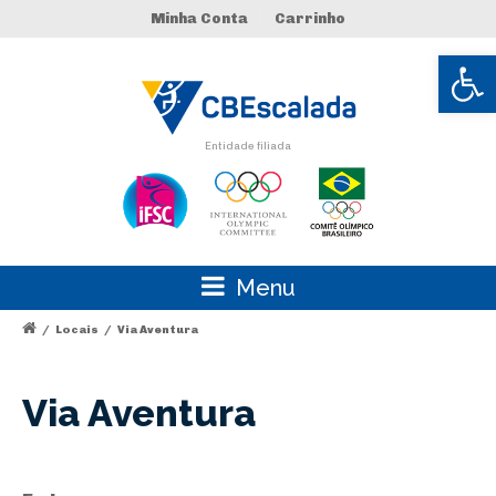
Minha Conta
Carrinho
Abrir 
Entidade filiada
Menu
/
Locais
/
Via Aventura
Via Aventura