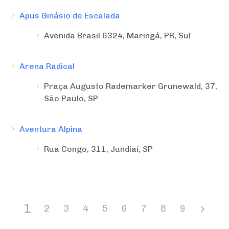
Apus Ginásio de Escalada
Avenida Brasil 6324, Maringá, PR, Sul
Arena Radical
Praça Augusto Rademarker Grunewald, 37,
São Paulo, SP
Aventura Alpina
Rua Congo, 311, Jundiaí, SP
1
2
3
4
5
6
7
8
9