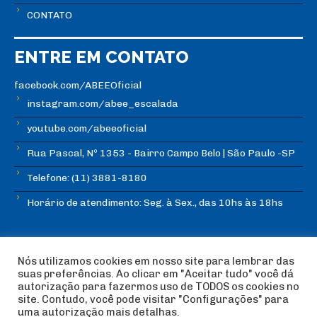
CONTATO
ENTRE EM CONTATO
facebook.com/ABEEOficial
instagram.com/abee_escalada
youtube.com/abeeoficial
Rua Pascal, Nº 1353 - Bairro Campo Belo | São Paulo -SP
Telefone: (11) 3881-8180
Horário de atendimento: Seg. à Sex., das 10hs às 18hs
Nós utilizamos cookies em nosso site para lembrar das
suas preferências. Ao clicar em "Aceitar tudo" você dá
autorização para fazermos uso de TODOS os cookies no
© Copyright ABEE | Associação Brasileira de Escalada
site. Contudo, você pode visitar "Configurações" para
Esportiva 2018 | Design:
Imagética Design
uma autorização mais detalhas.