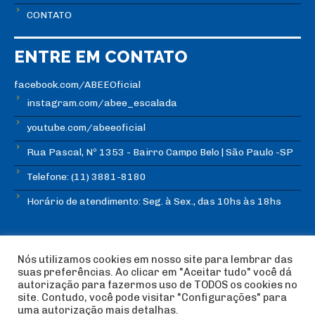
CONTATO
ENTRE EM CONTATO
facebook.com/ABEEOficial
instagram.com/abee_escalada
youtube.com/abeeoficial
Rua Pascal, Nº 1353 - Bairro Campo Belo | São Paulo -SP
Telefone: (11) 3881-8180
Horário de atendimento: Seg. à Sex., das 10hs às 18hs
Nós utilizamos cookies em nosso site para lembrar das
suas preferências. Ao clicar em "Aceitar tudo" você dá
autorização para fazermos uso de TODOS os cookies no
© Copyright ABEE | Associação Brasileira de Escalada
site. Contudo, você pode visitar "Configurações" para
Esportiva 2018 | Design:
Imagética Design
uma autorização mais detalhas.