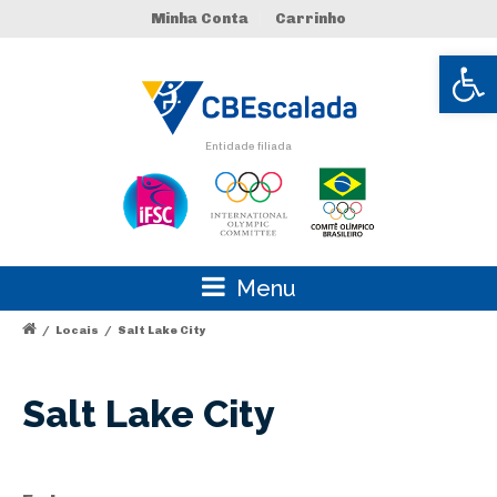
Minha Conta
Carrinho
Abrir 
Entidade filiada
Menu
/
Locais
/
Salt Lake City
Salt Lake City