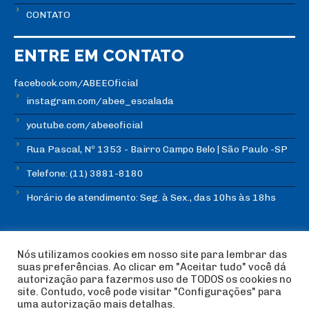
CONTATO
ENTRE EM CONTATO
facebook.com/ABEEOficial
instagram.com/abee_escalada
youtube.com/abeeoficial
Rua Pascal, Nº 1353 - Bairro Campo Belo | São Paulo -SP
Telefone: (11) 3881-8180
Horário de atendimento: Seg. à Sex., das 10hs às 18hs
Nós utilizamos cookies em nosso site para lembrar das
suas preferências. Ao clicar em "Aceitar tudo" você dá
autorização para fazermos uso de TODOS os cookies no
© Copyright ABEE | Associação Brasileira de Escalada
site. Contudo, você pode visitar "Configurações" para
Esportiva 2018 | Design:
Imagética Design
uma autorização mais detalhas.