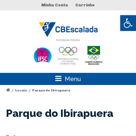
Minha Conta
Carrinho
Abrir 
Entidade filiada
Menu
/
Locais
/
Parque do Ibirapuera
Parque do Ibirapuera