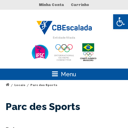
Minha Conta
Carrinho
Abrir 
Entidade filiada
Menu
/
Locais
/
Parc des Sports
Parc des Sports