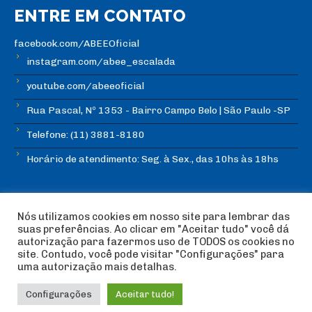
ENTRE EM CONTATO
facebook.com/ABEEOficial
instagram.com/abee_escalada
youtube.com/abeeoficial
Rua Pascal, Nº 1353 - Bairro Campo Belo | São Paulo -SP
Telefone: (11) 3881-8180
Horário de atendimento: Seg. à Sex., das 10hs às 18hs
Nós utilizamos cookies em nosso site para lembrar das
suas preferências. Ao clicar em "Aceitar tudo" você dá
autorização para fazermos uso de TODOS os cookies no
© Copyright ABEE | Associação Brasileira de Escalada
site. Contudo, você pode visitar "Configurações" para
Esportiva 2018 | Design:
Imagética Design
uma autorização mais detalhas.
Configurações
Aceitar tudo!