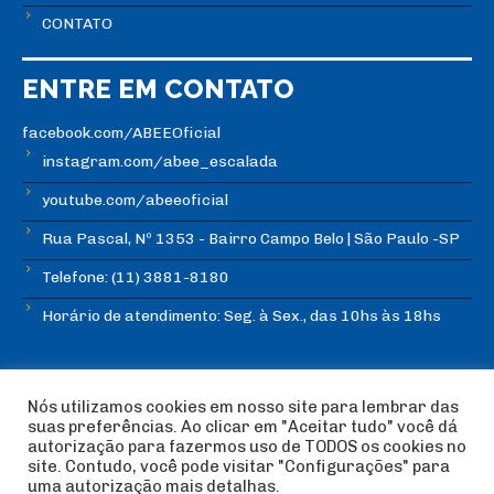
CONTATO
ENTRE EM CONTATO
facebook.com/ABEEOficial
instagram.com/abee_escalada
youtube.com/abeeoficial
Rua Pascal, Nº 1353 - Bairro Campo Belo | São Paulo -SP
Telefone: (11) 3881-8180
Horário de atendimento: Seg. à Sex., das 10hs às 18hs
Nós utilizamos cookies em nosso site para lembrar das
suas preferências. Ao clicar em "Aceitar tudo" você dá
autorização para fazermos uso de TODOS os cookies no
© Copyright ABEE | Associação Brasileira de Escalada
site. Contudo, você pode visitar "Configurações" para
Esportiva 2018 | Design:
Imagética Design
uma autorização mais detalhas.