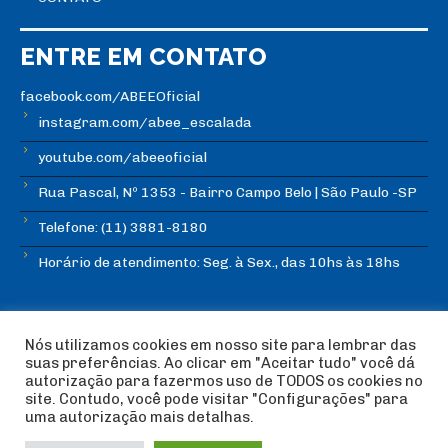
ENTRE EM CONTATO
facebook.com/ABEEOficial
instagram.com/abee_escalada
youtube.com/abeeoficial
Rua Pascal, Nº 1353 - Bairro Campo Belo | São Paulo -SP
Telefone: (11) 3881-8180
Horário de atendimento: Seg. à Sex., das 10hs às 18hs
Nós utilizamos cookies em nosso site para lembrar das
suas preferências. Ao clicar em "Aceitar tudo" você dá
autorização para fazermos uso de TODOS os cookies no
© Copyright ABEE | Associação Brasileira de Escalada
site. Contudo, você pode visitar "Configurações" para
Esportiva 2018 | Design:
Imagética Design
uma autorização mais detalhas.