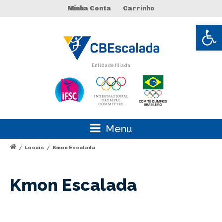
Minha Conta
Carrinho
Abrir 
Entidade filiada
Menu
/
Locais
/
Kmon Escalada
Kmon Escalada