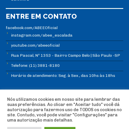
ENTRE EM CONTATO
facebook.com/ABEEOficial
instagram.com/abee_escalada
youtube.com/abeeoficial
Rua Pascal, Nº 1353 - Bairro Campo Belo | São Paulo -SP
Telefone: (11) 3881-8180
Horário de atendimento: Seg. à Sex., das 10hs às 18hs
Nós utilizamos cookies em nosso site para lembrar das
suas preferências. Ao clicar em "Aceitar tudo" você dá
autorização para fazermos uso de TODOS os cookies no
© Copyright ABEE | Associação Brasileira de Escalada
site. Contudo, você pode visitar "Configurações" para
Esportiva 2018 | Design:
Imagética Design
uma autorização mais detalhas.