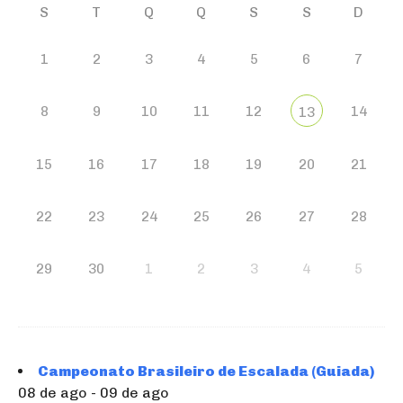
S
T
Q
Q
S
S
D
1
2
3
4
5
6
7
8
9
10
11
12
14
13
15
16
17
18
19
20
21
22
23
24
25
26
27
28
29
30
1
2
3
4
5
Campeonato Brasileiro de Escalada (Guiada)
08 de ago - 09 de ago