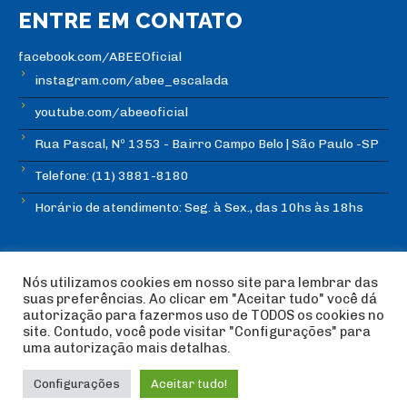
ENTRE EM CONTATO
facebook.com/ABEEOficial
instagram.com/abee_escalada
youtube.com/abeeoficial
Rua Pascal, Nº 1353 - Bairro Campo Belo | São Paulo -SP
Telefone: (11) 3881-8180
Horário de atendimento: Seg. à Sex., das 10hs às 18hs
Nós utilizamos cookies em nosso site para lembrar das
suas preferências. Ao clicar em "Aceitar tudo" você dá
autorização para fazermos uso de TODOS os cookies no
© Copyright ABEE | Associação Brasileira de Escalada
site. Contudo, você pode visitar "Configurações" para
Esportiva 2018 | Design:
Imagética Design
uma autorização mais detalhas.
Configurações
Aceitar tudo!