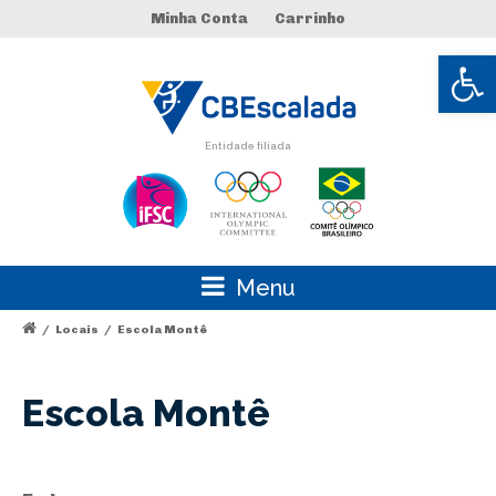
Minha Conta
Carrinho
Abrir 
Entidade filiada
Menu
/
Locais
/
Escola Montê
Escola Montê