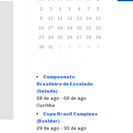
2
3
4
5
6
7
8
9
10
11
12
13
14
15
16
17
18
19
20
21
22
23
24
25
26
27
28
29
30
31
1
2
3
4
5
Campeonato
Brasileiro de Escalada
(Guiada)
08 de ago - 09 de ago
Curitiba
Copa Brasil Campinas
(Boulder)
29 de ago - 30 de ago