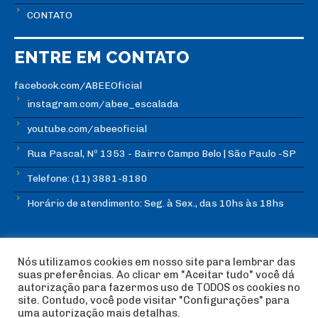
CONTATO
ENTRE EM CONTATO
facebook.com/ABEEOficial
instagram.com/abee_escalada
youtube.com/abeeoficial
Rua Pascal, Nº 1353 - Bairro Campo Belo | São Paulo -SP
Telefone: (11) 3881-8180
Horário de atendimento: Seg. à Sex., das 10hs às 18hs
Nós utilizamos cookies em nosso site para lembrar das
suas preferências. Ao clicar em "Aceitar tudo" você dá
autorização para fazermos uso de TODOS os cookies no
© Copyright ABEE | Associação Brasileira de Escalada
site. Contudo, você pode visitar "Configurações" para
Esportiva 2018 | Design:
Imagética Design
uma autorização mais detalhas.