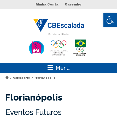
Minha Conta
Carrinho
Abrir 
Entidade filiada
Menu
/
Calendário
/
Florianópolis
Florianópolis
Eventos Futuros