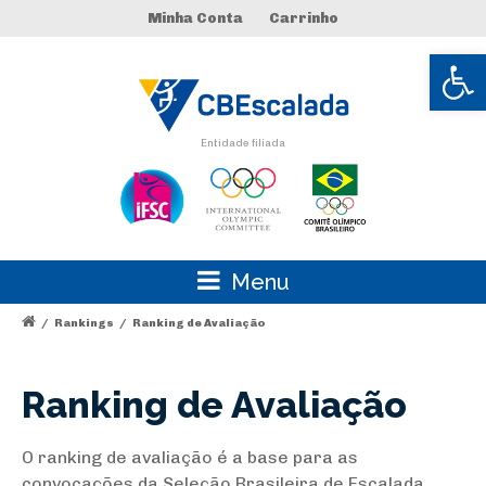
Minha Conta
Carrinho
Abrir 
Entidade filiada
Menu
/
Rankings
/
Ranking de Avaliação
Ranking de Avaliação
O ranking de avaliação é a base para as
convocações da Seleção Brasileira de Escalada