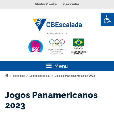
Minha Conta
Carrinho
Abrir 
Entidade filiada
Menu
/
Eventos
/
Internacional
/
Jogos Panamericanos 2023
Jogos Panamericanos
2023