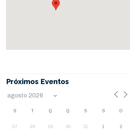
Próximos Eventos
S
T
Q
Q
S
S
D
27
28
29
30
31
1
2