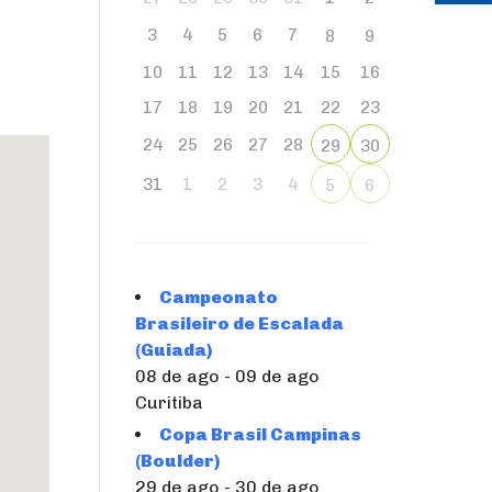
3
4
5
6
7
8
9
10
11
12
13
14
15
16
17
18
19
20
21
22
23
24
25
26
27
28
29
30
31
1
2
3
4
5
6
Campeonato
Brasileiro de Escalada
(Guiada)
08 de ago - 09 de ago
Curitiba
Copa Brasil Campinas
(Boulder)
29 de ago - 30 de ago