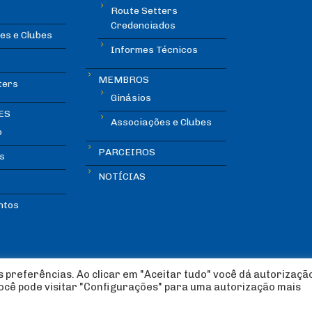
Route Setters
Credenciados
es e Clubes
Informes Técnicos
MEMBROS
ters
Ginásios
ES
Associações e Clubes
o
PARCEIROS
s
NOTÍCIAS
ntos
 preferências. Ao clicar em "Aceitar tudo" você dá autorizaçã
você pode visitar "Configurações" para uma autorização mais
lada Esportiva 2018 | Design:
Imagética Design