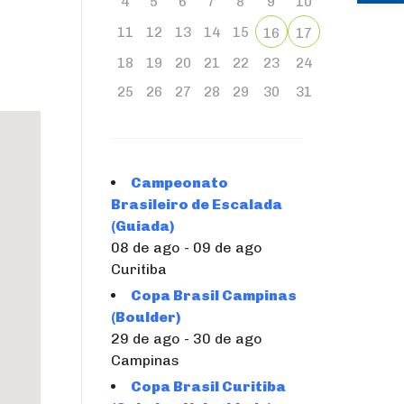
4
5
6
7
8
9
10
3
11
12
13
14
15
16
17
18
19
20
21
22
23
24
25
26
27
28
29
30
31
Campeonato
Brasileiro de Escalada
(Guiada)
08 de ago - 09 de ago
Curitiba
Copa Brasil Campinas
(Boulder)
29 de ago - 30 de ago
Campinas
Copa Brasil Curitiba