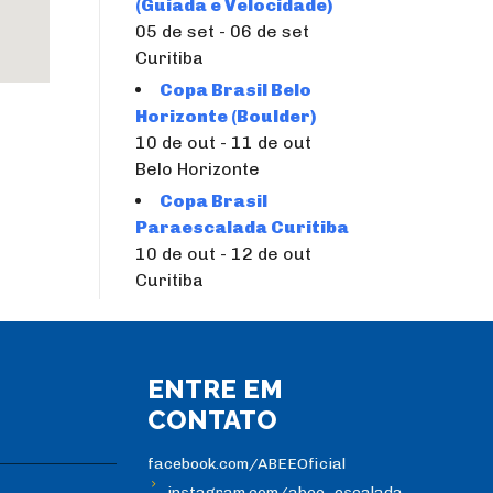
(Guiada e Velocidade)
05 de set - 06 de set
Curitiba
Copa Brasil Belo
Horizonte (Boulder)
10 de out - 11 de out
Belo Horizonte
Copa Brasil
Paraescalada Curitiba
10 de out - 12 de out
Curitiba
ENTRE EM
CONTATO
facebook.com/ABEEOficial
instagram.com/abee_escalada