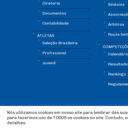
Diretoria
Ginásios
Documentos
Associaçõ
Contabilidade
Árbitros
Route Set
ATLETAS
Seleção Brasileira
COMPETIÇÕ
Profissional
Calendári
Juvenil
Resultado
Rankings
Regulame
Nós utilizamos cookies em nosso site para lembrar das suas
para fazermos uso de TODOS os cookies no site. Contudo, 
© Copyright ABEE | Associação Brasileira de Esca
detalhas.