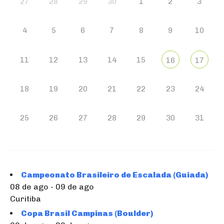
27
28
29
30
1
2
3
4
5
6
7
8
9
10
11
12
13
14
15
16
17
18
19
20
21
22
23
24
25
26
27
28
29
30
31
Campeonato Brasileiro de Escalada (Guiada)
08 de ago - 09 de ago
Curitiba
Copa Brasil Campinas (Boulder)