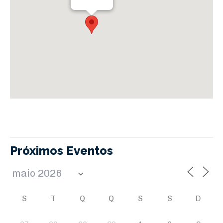
Próximos Eventos
S
T
Q
Q
S
S
D