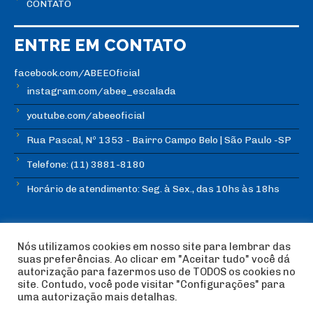
CONTATO
ENTRE EM CONTATO
facebook.com/ABEEOficial
instagram.com/abee_escalada
youtube.com/abeeoficial
Rua Pascal, Nº 1353 - Bairro Campo Belo | São Paulo -SP
Telefone: (11) 3881-8180
Horário de atendimento: Seg. à Sex., das 10hs às 18hs
Nós utilizamos cookies em nosso site para lembrar das
suas preferências. Ao clicar em "Aceitar tudo" você dá
autorização para fazermos uso de TODOS os cookies no
© Copyright ABEE | Associação Brasileira de Escalada
site. Contudo, você pode visitar "Configurações" para
Esportiva 2018 | Design:
Imagética Design
uma autorização mais detalhas.