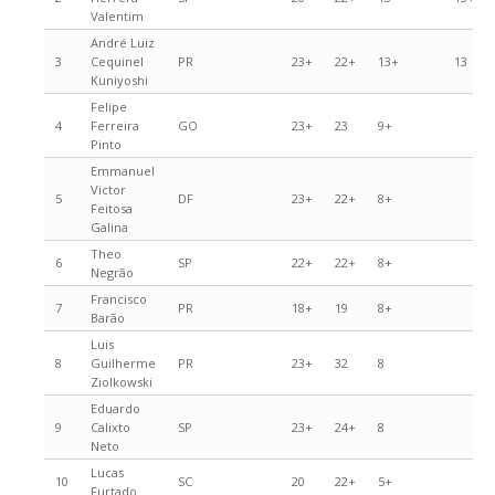
Valentim
André Luiz
3
Cequinel
PR
23+
22+
13+
13
Kuniyoshi
Felipe
4
Ferreira
GO
23+
23
9+
Pinto
Emmanuel
Victor
5
DF
23+
22+
8+
Feitosa
Galina
Theo
6
SP
22+
22+
8+
Negrão
Francisco
7
PR
18+
19
8+
Barão
Luis
8
Guilherme
PR
23+
32
8
Ziolkowski
Eduardo
9
Calixto
SP
23+
24+
8
Neto
Lucas
10
SC
20
22+
5+
Furtado