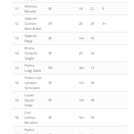
Vinicius
11
SP
14
21
5
Murate
Gabriel
12
Gomes
SP
20
20
3+
Won Ackel
Gabriel
13
SP
16+
19
Papp
Bruno
14
Omachi
SP
20
16
Siegle
Pietro
15
PR
18+
17
Luigi Zatta
Pedro Luis
16
Landim
SP
13+
18
Simonato
Lucas
16
Souza
SP
13+
18
Vidal
Luiz
18
Lemos
SP
10+
19
Nicolino
Pedro