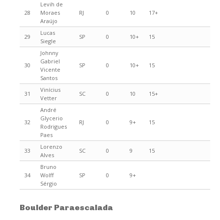
Levih de
28
Moraes
RJ
0
10
17+
Araújo
Lucas
29
SP
0
10+
15
Siegle
Johnny
Gabriel
30
SP
0
10+
15
Vicente
Santos
Vinícius
31
SC
0
10
15+
Vetter
André
Glycerio
32
RJ
0
9+
15
Rodrigues
Paes
Lorenzo
33
SC
0
9
15
Alves
Bruno
34
Wolff
SP
0
9+
Sérgio
Boulder Paraescalada