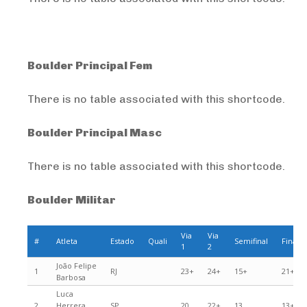
Boulder Principal Fem
There is no table associated with this shortcode.
Boulder Principal Masc
There is no table associated with this shortcode.
Boulder Militar
Via
Via
#
Atleta
Estado
Quali
Semifinal
Final
1
2
João Felipe
1
RJ
23+
24+
15+
21+
Barbosa
Luca
2
Herrera
SP
20
22+
13
13+