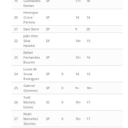
19
Guimarães
SP
11+
18
Dantas
Henrique
20
Croce
SP
14
16
Pereira
21
Davi Stern
SP
9
20
João Vitor
22
Silva
DF
14+
15
Hasebe
Rafael
23
Fernandes
SP
13+
16
Bourim
Lucas de
24
Sousa
SP
0
14
15
Rodrigues
Gabriel
25
SP
0
9+
18+
Gimenes
Yudi
26
Michels
SC
0
10+
17
Izumu
Noah
27
Meirelles
SP
0
10+
17
Zavickis