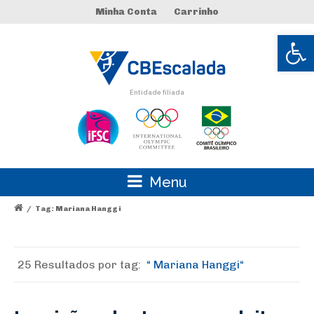
Minha Conta
Carrinho
Abrir 
Entidade filiada
Menu
/
Tag: Mariana Hanggi
25 Resultados por
tag:
Mariana Hanggi