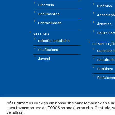
Diretoria
Ginásios
Documentos
Associaçõ
Contabilidade
Árbitros
Route Set
ATLETAS
Seleção Brasileira
COMPETIÇÕ
Profissional
Calendári
Juvenil
Resultado
Rankings
Regulame
Nós utilizamos cookies em nosso site para lembrar das suas
para fazermos uso de TODOS os cookies no site. Contudo, 
© Copyright ABEE | Associação Brasileira de Esca
detalhas.