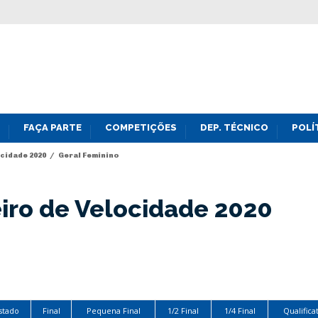
FAÇA PARTE
COMPETIÇÕES
DEP. TÉCNICO
POLÍ
cidade 2020
/
Geral Feminino
iro de Velocidade 2020
stado
Final
Pequena Final
1/2 Final
1/4 Final
Qualifica