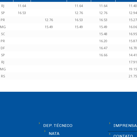
RJ
11.64
11.64
11.64
11.40
SP
16.53
12.76
12.76
12.94
PR
12.76
16.53
16.53
15.27
MG
15.49
15.49
15.49
16.06
SC
15.48
16.95
PR
16.20
15.87
DF
16.47
16.70
SP
16.66
14.41
RJ
17.91
MG
19.15
RS
21.75
DEP. TÉCNICO
IMPRENSA
NATA
CONTATO