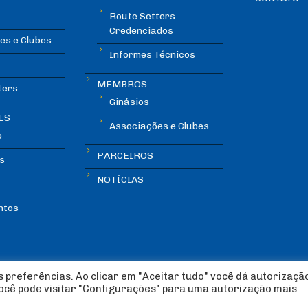
Route Setters
Credenciados
es e Clubes
Informes Técnicos
MEMBROS
ters
Ginásios
ES
Associações e Clubes
o
PARCEIROS
s
NOTÍCIAS
ntos
 preferências. Ao clicar em "Aceitar tudo" você dá autorizaçã
você pode visitar "Configurações" para uma autorização mais
lada Esportiva 2018 | Design:
Imagética Design