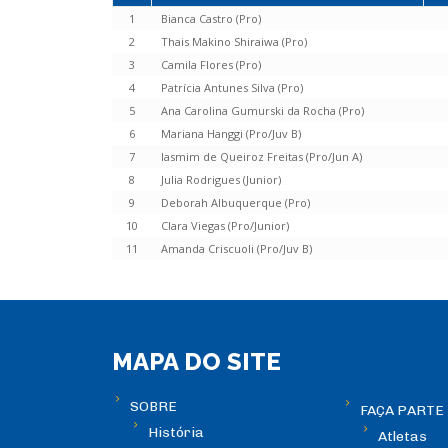
1
Bianca Castro (Pro)
2
Thais Makino Shiraiwa (Pro)
3
Camila Flores (Pro)
4
Patrícia Antunes Silva (Pro)
5
Ana Carolina Gumurski da Rocha (Pro)
6
Mariana Hanggi (Pro/Juv B)
7
Iasmim de Queiroz Freitas (Pro/Jun A)
8
Julia Rodrigues (Junior)
9
Deborah Albuquerque (Pro)
10
Clara Viegas (Pro/Junior)
11
Amanda Criscuoli (Pro/Juv B)
MAPA DO SITE
SOBRE
FAÇA PARTE
História
Atletas