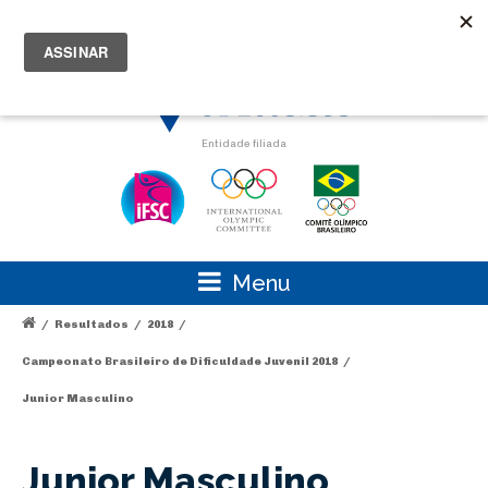
Minha Conta
Carrinho
Abrir 
Entidade filiada
Menu
/
Resultados
/
2018
/
Campeonato Brasileiro de Dificuldade Juvenil 2018
/
Junior Masculino
Junior Masculino