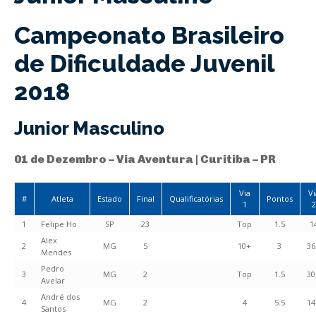
Campeonato Brasileiro
de Dificuldade Juvenil
2018
Junior Masculino
01 de Dezembro – Via Aventura | Curitiba – PR
Via
Vi
#
Atleta
Estado
Final
Qualificatórias
Pontos
1
2
1
Felipe Ho
SP
23
Top
1.5
1
Alex
2
MG
5
10+
3
36
Mendes
Pedro
3
MG
2
Top
1.5
30
Avelar
André dos
4
MG
2
4
5.5
14
Santos