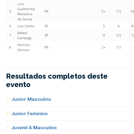
Luiz
Guilherme
5
PR
2+
7.5
14
Monteiro
de Souza
6
Luis Carlos
SP
5
4
4
Rafael
7
SP
4
5.5
1
Camargo
Vinicius
8
PR
2+
7.5
-
Simioni
Resultados completos deste
evento
Junior Masculino
Junior Feminino
Juvenil A Masculino