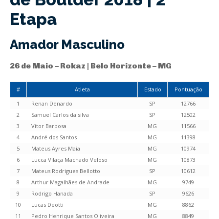
Etapa
Amador Masculino
26 de Maio – Rokaz | Belo Horizonte – MG
#
Atleta
Estado
Pontuação
1
Renan Denardo
SP
12766
2
Samuel Carlos da silva
SP
12502
3
Vitor Barbosa
MG
11566
4
André dos Santos
MG
11398
5
Mateus Ayres Maia
MG
10974
6
Lucca Vilaça Machado Veloso
MG
10873
7
Mateus Rodrigues Bellotto
SP
10612
8
Arthur Magalhães de Andrade
MG
9749
9
Rodrigo Hanada
SP
9626
10
Lucas Deotti
MG
8862
11
Pedro Henrique Santos Oliveira
MG
8849