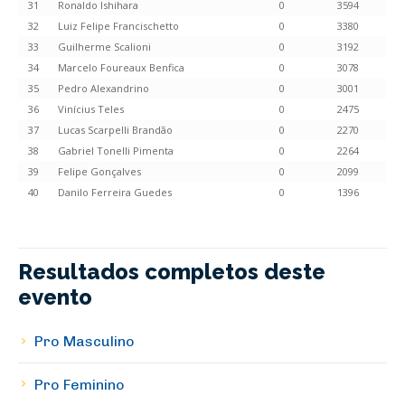
31
Ronaldo Ishihara
0
3594
32
Luiz Felipe Francischetto
0
3380
33
Guilherme Scalioni
0
3192
34
Marcelo Foureaux Benfica
0
3078
35
Pedro Alexandrino
0
3001
36
Vinícius Teles
0
2475
37
Lucas Scarpelli Brandão
0
2270
38
Gabriel Tonelli Pimenta
0
2264
39
Felipe Gonçalves
0
2099
40
Danilo Ferreira Guedes
0
1396
Resultados completos deste
evento
Pro Masculino
Pro Feminino