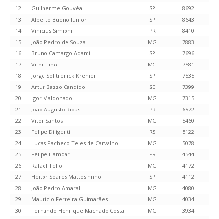
12
Guilherme Gouvêa
SP
8692
13
Alberto Bueno Júnior
SP
8643
14
Vinicius Simioni
PR
8410
15
João Pedro de Souza
MG
7883
16
Bruno Camargo Adami
SP
7696
17
Vitor Tibo
MG
7581
18
Jorge Solitrenick Kremer
SP
7535
19
Artur Bazzo Candido
SC
7399
20
Igor Maldonado
MG
7315
21
João Augusto Ribas
PR
6572
22
Vitor Santos
MG
5460
23
Felipe Diligenti
RS
5122
24
Lucas Pacheco Teles de Carvalho
MG
5078
25
Felipe Hamdar
PR
4544
26
Rafael Tello
MG
4172
27
Heitor Soares Mattosinnho
SP
4112
28
João Pedro Amaral
MG
4080
29
Maurício Ferreira Guimarães
MG
4034
30
Fernando Henrique Machado Costa
MG
3934