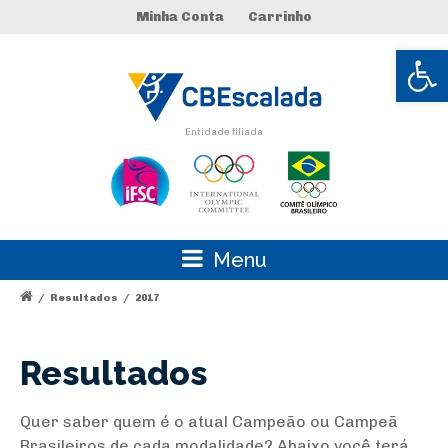
Minha Conta
Carrinho
Abrir 
Entidade filiada
Menu
/
Resultados
/
2017
Resultados
Quer saber quem é o atual Campeão ou Campeã
Brasileiros de cada modalidade? Abaixo você terá